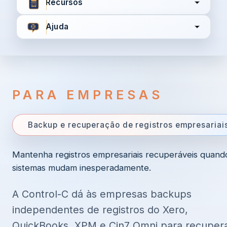
Recursos
Ajuda
Concordo com
Termos e Condições
Política de
Privacidade
PARA EMPRESAS
Continuar
Backup e recuperação de registros empresariai
Mantenha registros empresariais recuperáveis quand
Já tem uma conta?
Entrar aqui
sistemas mudam inesperadamente.
A Control-C dá às empresas backups
independentes de registros do Xero,
QuickBooks, XPM e Cin7 Omni para recuper