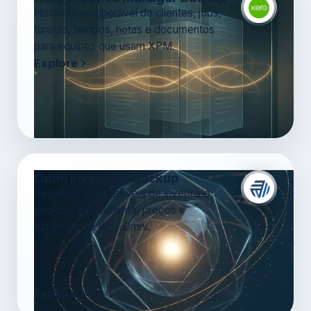
Histórico recuperável de clientes, jobs,
tarefas, tempos, notas e documentos
para equipes que usam XPM.
Explore
Omni Inventory Backup
Registros recuperáveis de inventário,
pedidos, faturamento, preços e
fulfillment do Cin7 Omni.
Explore