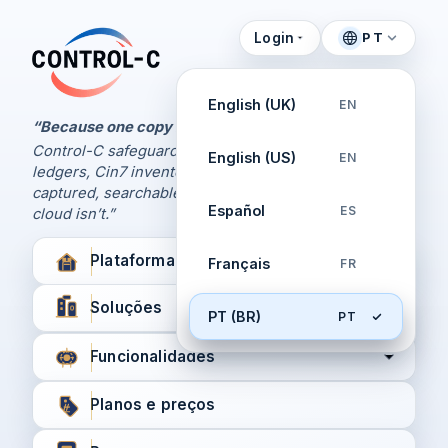
Login
PT
Painel de Controle
Control-C home
Gerencie seus backups
English (UK)
EN
pela Control-C
“Because one copy is never enough.
Control-C safeguards your Xero and QuickBooks
English (US)
EN
Criar nova conta
ledgers, Cin7 inventory, and XPM workflows,
captured, searchable, and recoverable when the
Español
ES
cloud isn’t.”
Plataforma
Français
FR
Soluções
PT (BR)
PT
Funcionalidades
Planos e preços