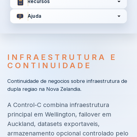
Recursos
Ajuda
Concordo com
Termos e Condições
Política de
Privacidade
INFRAESTRUTURA E
CONTINUIDADE
Continuar
Continuidade de negocios sobre infraestrutura de
dupla regiao na Nova Zelandia.
Já tem uma conta?
Entrar aqui
A Control-C combina infraestrutura
principal em Wellington, failover em
Auckland, datasets exportaveis,
armazenamento opcional controlado pelo