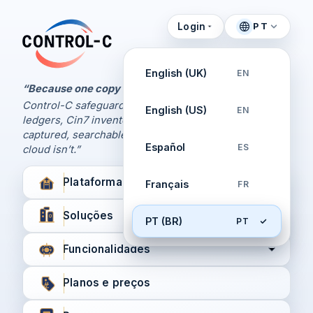
Login
PT
Painel de Controle
Control-C home
Gerencie seus backups
English (UK)
EN
pela Control-C
“Because one copy is never enough.
Control-C safeguards your Xero and QuickBooks
English (US)
EN
Criar nova conta
ledgers, Cin7 inventory, and XPM workflows,
captured, searchable, and recoverable when the
Español
ES
cloud isn’t.”
Plataforma
Français
FR
Soluções
PT (BR)
PT
Funcionalidades
Planos e preços