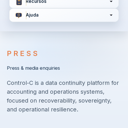
Recursos
Ajuda
Concordo com
Termos e Condições
Política de
Privacidade
PRESS
Continuar
Press & media enquiries
Control-C is a data continuity platform for
Já tem uma conta?
Entrar aqui
accounting and operations systems,
focused on recoverability, sovereignty,
and operational resilience.