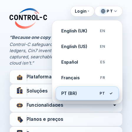
Login
PT
Painel de Controle
Control-C home
Gerencie seus backups
English (UK)
EN
pela Control-C
“Because one copy is never enough.
Control-C safeguards your Xero and QuickBooks
English (US)
EN
Criar nova conta
ledgers, Cin7 inventory, and XPM workflows,
captured, searchable, and recoverable when the
Español
ES
cloud isn’t.”
Plataforma
Français
FR
Soluções
PT (BR)
PT
Funcionalidades
Planos e preços