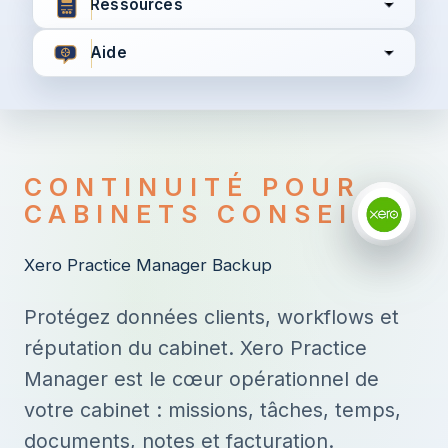
Ressources
Aide
J’accepte les
Conditions générales
Politique de
confidentialité
CONTINUITÉ POUR
CABINETS CONSEIL
Continuer
Xero Practice Manager Backup
Vous avez déjà un compte ?
Connectez-vous ici
Protégez données clients, workflows et
réputation du cabinet. Xero Practice
Manager est le cœur opérationnel de
votre cabinet : missions, tâches, temps,
documents, notes et facturation.