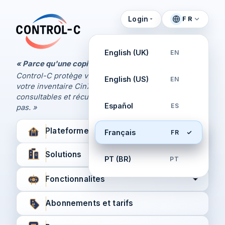
Login
FR
Panneau de contrôle
Control-C home
Gérez vos sauvegardes
English (UK)
EN
par Control-C
« Parce qu'une copie ne suffit jamais.
Control-C protège vos livres Xero et QuickBooks,
English (US)
EN
Créer un nouveau compte
votre inventaire Cin7 et vos workflows XPM, capturés,
consultables et récupérables lorsque le cloud ne l'est
Español
ES
pas. »
Plateforme
Français
FR
Solutions
PT (BR)
PT
Fonctionnalités
Abonnements et tarifs