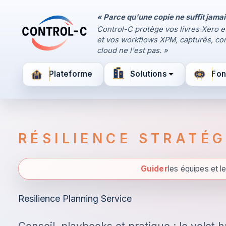
« Parce qu'une copie ne suffit jamai
Panneau de contrôle
Control-C protège vos livres Xero e
Control-C home
et vos workflows XPM, capturés, con
Gérez vos sauvegardes
cloud ne l'est pas. »
par Control-C
Plateforme
Solutions
Fon
Créer un nouveau compte
RÉSILIENCE STRATÉG
Guider
les équipes et l
Resilience Planning Service