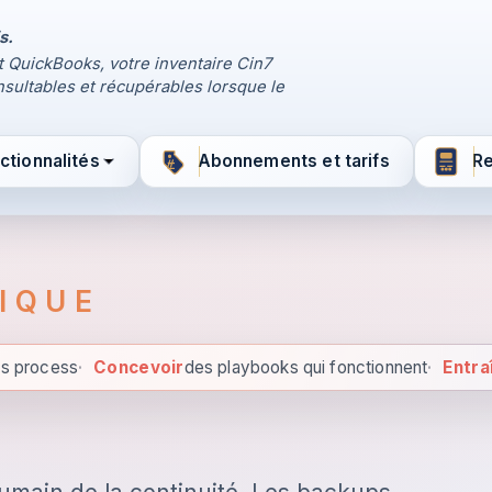
s.
t QuickBooks, votre inventaire Cin7
sultables et récupérables lorsque le
ctionnalités
Abonnements et tarifs
R
IQUE
es process
·
Concevoir
des playbooks qui fonctionnent
·
Entra
Guider les équipes et les p