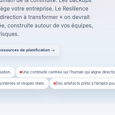
 humain de la continuité. Les backups
ège votre entreprise. Le Resilience
direction à transformer « on devrait
ée, construite autour de vos équipes,
risques.
ressources de planification →
sation.
Une continuité centrée sur l’humain qui aligne directio
ystèmes et risques réels.
Des artefacts prêts à l’emploi pour