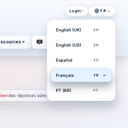
Login
FR
English (UK)
EN
essources
Aide
English (US)
EN
Español
ES
Français
FR
PT (BR)
PT
îner
des réponses sûres
rocess. Concevoir des playbooks qui fonctionnent. Entr