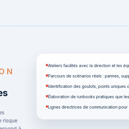
Ateliers facilités avec la direction et les é
ION
Parcours de scénarios réels : pannes, suppr
Identification des goulots, points uniques 
es
Élaboration de runbooks pratiques que les
Lignes directrices de communication pour co
es
e risque
rrespond à