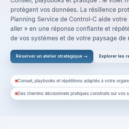
Conseil, playbooks et pratique : le volet
protègent vos données. La résilience prot
Planning Service de Control-C aide votre 
aller » en une réponse confiante et répét
de vos systèmes et de votre paysage de 
J’accepte les
Conditions générales
Politique de confidentialité
Réserver un atelier stratégique →
Explorer les 
Continuer
Conseil, playbooks et répétitions adaptés à votre organi
Vous avez déjà un compte ?
Connectez-vous ici
Des chemins décisionnels pratiques construits sur vos s