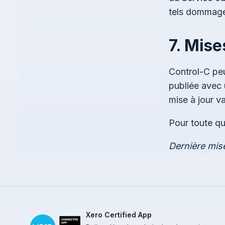
tels dommag
7. Mise
Control-C peu
publiée avec 
mise à jour v
Pour toute q
Dernière mis
Xero Certified App