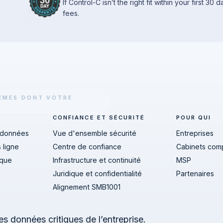
If Control-C isn’t the right fit within your first 30
fees.
TÈMES DONT VOTRE
CONFIANCE ET SÉCURITÉ
POUR QUI
 données
Vue d'ensemble sécurité
Entreprises
 ligne
Centre de confiance
Cabinets com
ique
Infrastructure et continuité
MSP
Juridique et confidentialité
Partenaires
Alignement SMB1001
 données critiques de l’entreprise.