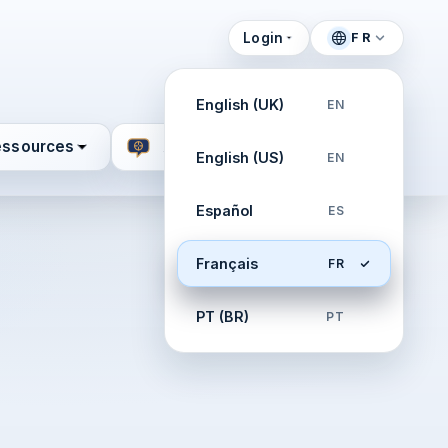
Login
FR
English (UK)
EN
essources
Aide
English (US)
EN
Español
ES
Français
FR
PT (BR)
PT