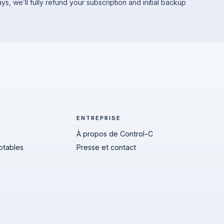
 days, we’ll fully refund your subscription and initial backup
ENTREPRISE
À propos de Control-C
ptables
Presse et contact