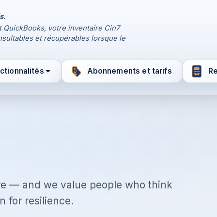
s.
t QuickBooks, votre inventaire Cin7
sultables et récupérables lorsque le
ctionnalités
Abonnements et tarifs
R
re — and we value people who think
 for resilience.