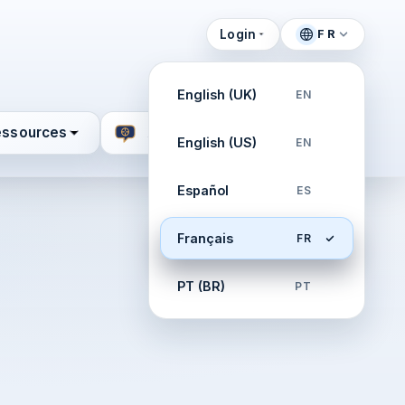
Login
FR
English (UK)
EN
essources
Aide
English (US)
EN
Español
ES
Français
FR
PT (BR)
PT