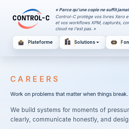
« Parce qu'une copie ne suffit jamai
Panneau de contrôle
Control-C protège vos livres Xero e
Control-C home
et vos workflows XPM, capturés, con
Gérez vos sauvegardes
cloud ne l'est pas. »
par Control-C
Plateforme
Solutions
Fon
Créer un nouveau compte
CAREERS
Work on problems that matter when things break.
We build systems for moments of pressu
clearly, communicate honestly, and design