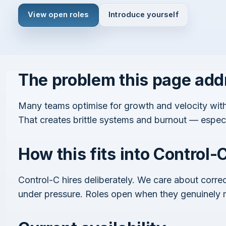
View open roles
Introduce yourself
The problem this page add
J’accepte les
Conditions générales
Politique de confidentialité
Continuer
Many teams optimise for growth and velocity witho
That creates brittle systems and burnout — espec
How this fits into Control-
Vous avez déjà un compte ?
Connectez-vous ici
Control-C hires deliberately. We care about corr
under pressure. Roles open when they genuinely ma