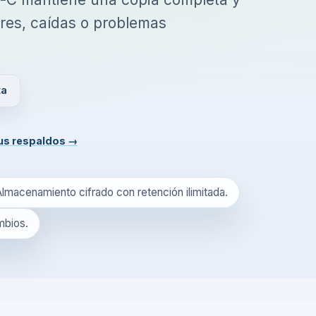
ores, caídas o problemas
ta
tus respaldos
→
Almacenamiento cifrado con retención ilimitada.
mbios.