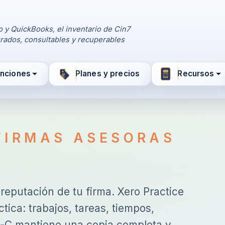
o y QuickBooks, el inventario de Cin7
urados, consultables y recuperables
unciones
Planes y precios
Recursos
FIRMAS ASESORAS
 reputación de tu firma. Xero Practice
tica: trabajos, tareas, tiempos,
l-C mantiene una copia completa y