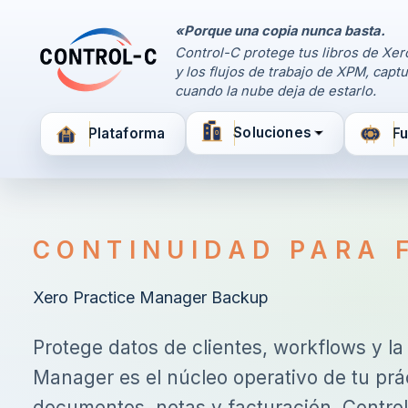
«Porque una copia nunca basta.
Panel de Control
Control-C protege tus libros de Xer
Control-C home
y los flujos de trabajo de XPM, capt
Gestiona tus respaldos
cuando la nube deja de estarlo.
por Control-C
Soluciones
Plataforma
F
Crea una cuenta nueva
CONTINUIDAD PARA 
Xero Practice Manager Backup
Protege datos de clientes, workflows y la
Manager es el núcleo operativo de tu prác
documentos, notas y facturación. Contro