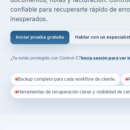
confiable para recuperarte rápido de err
inesperados.
Iniciar prueba gratuita
Hablar con un especialis
Acepto los
Términos y Condiciones
Política de Privacidad
¿Ya estás protegido con Control-C?
Inicia sesión para ver 
Continuar
Backup completo para cada workflow de cliente.
¿Ya tienes cuenta?
Inicia sesión aquí
Herramientas de recuperación claras y visibilidad de ca