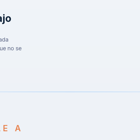
ajo
cada
ue no se
LE A