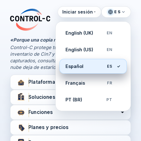
Iniciar sesión
ES
Panel de Control
Control-C home
Gestiona tus respaldos
English (UK)
EN
por Control-C
«Porque una copia nunca basta.
Control-C protege tus libros de Xero y QuickBooks, el
English (US)
EN
Crea una cuenta nueva
inventario de Cin7 y los flujos de trabajo de XPM,
capturados, consultables y recuperables cuando la
Español
ES
nube deja de estarlo.
Plataforma
Français
FR
Soluciones
PT (BR)
PT
Funciones
Planes y precios