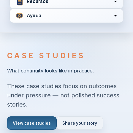
Recursos
Ayuda
Acepto los
Términos y Condiciones
Política de
Privacidad
CASE STUDIES
Continuar
What continuity looks like in practice.
These case studies focus on outcomes
¿Ya tienes cuenta?
Inicia sesión aquí
under pressure — not polished success
stories.
View case studies
Share your story