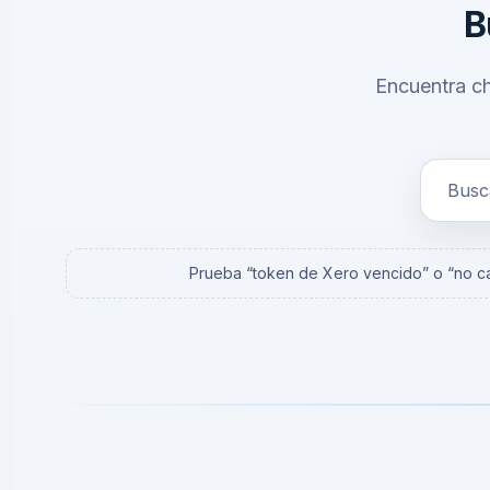
B
Encuentra ch
Prueba “token de Xero vencido” o “no ca