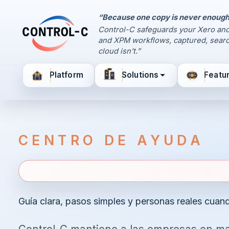
“Because one copy is never enough
Control Panel
Control-C safeguards your Xero and
Control-C home
and XPM workflows, captured, searc
Manage Your Backups
cloud isn’t.”
by Control-C
Platform
Solutions
Featu
Create New Account
CENTRO DE AYUDA
Guía clara, pasos simples y personas reales cuand