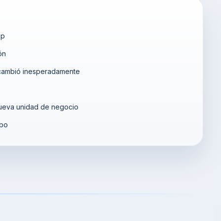
up
ón
 cambió inesperadamente
ueva unidad de negocio
ibo