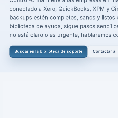
Control-C mantiene a las empresas en m
conectado a Xero, QuickBooks, XPM y Ci
backups estén completos, sanos y listos 
biblioteca de ayuda, sigue pasos sencillo
no está claro o es urgente, hablaremos c
I agree to all the
Terms & Conditions
Privacy Policy
Buscar en la biblioteca de soporte
Contactar al
Continue
Already have an account?
Login here