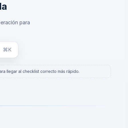
da
peración para
⌘K
ra llegar al checklist correcto más rápido.