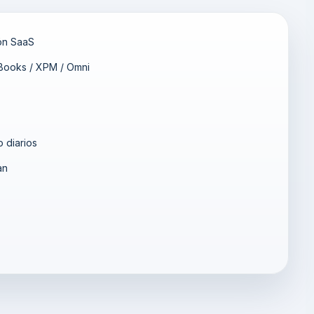
ón SaaS
kBooks / XPM / Omni
o diarios
an