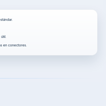
stándar.
til.
as en conectores.